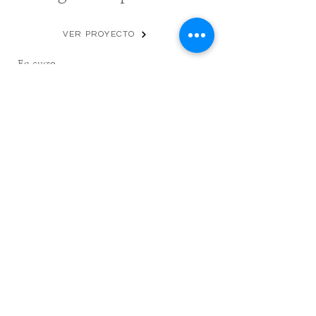
VER PROYECTO
En curso
Refugio campestre
En curso
VER PROYECTO